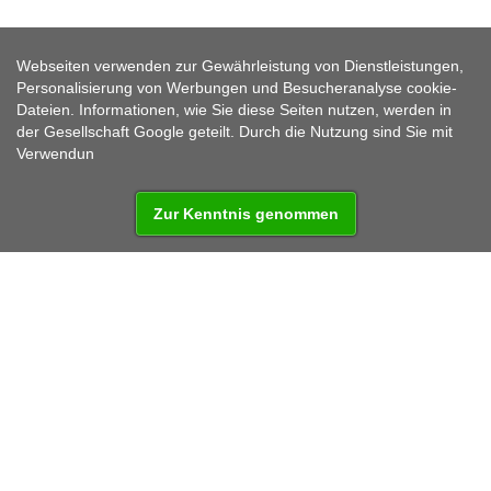
2-TÄGIGE RADTOUR DURCH
Webseiten verwenden zur Gewährleistung von Dienstleistungen,
DAS HERZ DES OBERPFÄLZER
Personalisierung von Werbungen und Besucheranalyse cookie-
WALDES
Dateien. Informationen, wie Sie diese Seiten nutzen, werden in
der Gesellschaft Google geteilt. Durch die Nutzung sind Sie mit
Verwendun
Zur Kenntnis genommen
Kategorie:
2 Tage
Bestimmt für:
Fahrrad/Wanderung
Schwierigkeitsgrad:
4/5