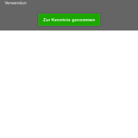
Fahrradsattel kennen.
Verwendun
Zur Kenntnis genommen
Kategorie:
5 Tage
Bestimmt für:
Radfahrer
Schwierigkeitsgrad:
3,5/5
Zum Herunterladen:
Karte
Paket Nr.:
501