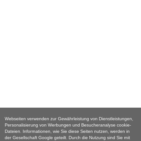
FÜNF FAHRRADTOUREN -
SCHWIERIGERE VARIANTE
Webseiten verwenden zur Gewährleistung von Dienstleistungen,
Personalisierung von Werbungen und Besucheranalyse cookie-
Dateien. Informationen, wie Sie diese Seiten nutzen, werden in
Lernen sie die Geschichte der Region aus dem
der Gesellschaft Google geteilt. Durch die Nutzung sind Sie mit