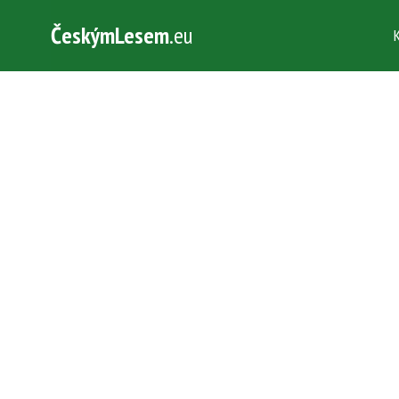
ČeskýmLesem
.eu