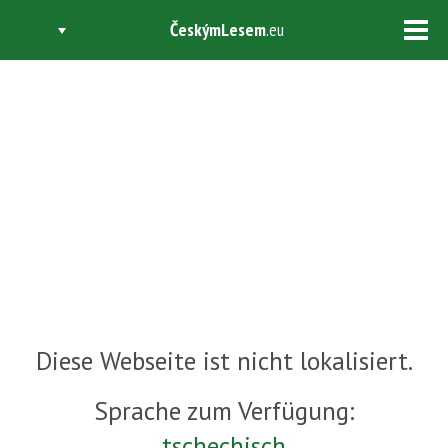
ČeskýmLesem
.eu
Tog
navi
DOKUMENTY
Diese Webseite ist nicht lokalisiert.
Sprache zum Verfügung:
tschechisch