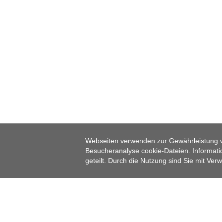
MUT
Webseiten verwenden zur Gewährleistung v
Besucheranalyse cookie-Dateien. Informatio
geteilt. Durch die Nutzung sind Sie mit Ve
Silberstraße, Erbaut 1738 in der unteren Vorstadt.