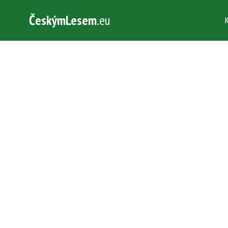
ČeskýmLesem
.eu