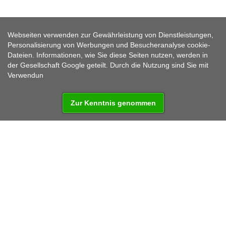
Webseiten verwenden zur Gewährleistung von Dienstleistungen,
Personalisierung von Werbungen und Besucheranalyse cookie-
PLAN
Dateien. Informationen, wie Sie diese Seiten nutzen, werden in
der Gesellschaft Google geteilt. Durch die Nutzung sind Sie mit
Verwendun
Zur Kenntnis genommen
Im Kreis Pilsen 11 km nordöstlich von Tachov
befindet sich die Stadt Plana. Im Jahre 2018 waren
hier 5411 Einwohner.
Kommunale Einrichtungen