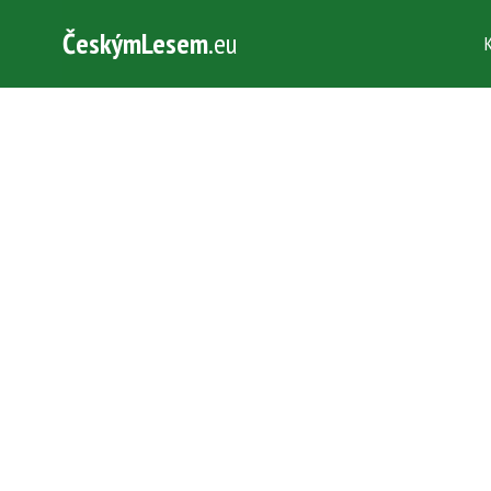
ČeskýmLesem
.eu