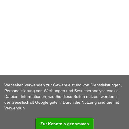
Webseiten verwenden zur Gewährleistung von Dienstleistungen,
Personalisierung von Werbungen und Besucheranalyse cookie-
FERIENWOHNUNG ZINTL
Dateien. Informationen, wie Sie diese Seiten nutzen, werden in
der Gesellschaft Google geteilt. Durch die Nutzung sind Sie mit
Verwendun
Zur Kenntnis genommen