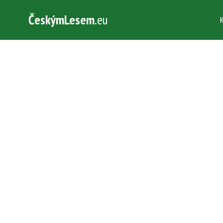
ČeskýmLesem
.eu